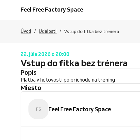
Feel Free Factory Space
/
/
Úvod
Udalosti
Vstup do fitka bez trénera
22. júla 2026 o 20:00
Vstup do fitka bez trénera
Popis
Platba v hotovosti po príchode na tréning
Miesto
Feel Free Factory Space
FS