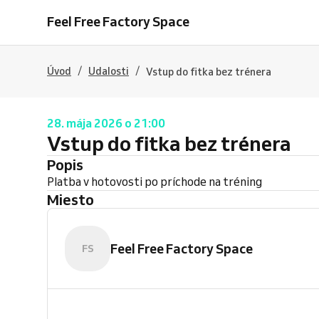
Feel Free Factory Space
/
/
Úvod
Udalosti
Vstup do fitka bez trénera
28. mája 2026 o 21:00
Vstup do fitka bez trénera
Popis
Platba v hotovosti po príchode na tréning
Miesto
Feel Free Factory Space
FS