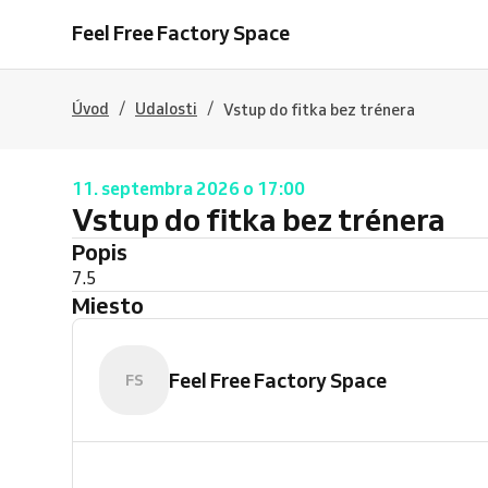
Feel Free Factory Space
/
/
Úvod
Udalosti
Vstup do fitka bez trénera
11. septembra 2026 o 17:00
Vstup do fitka bez trénera
Popis
7.5
Miesto
Feel Free Factory Space
FS